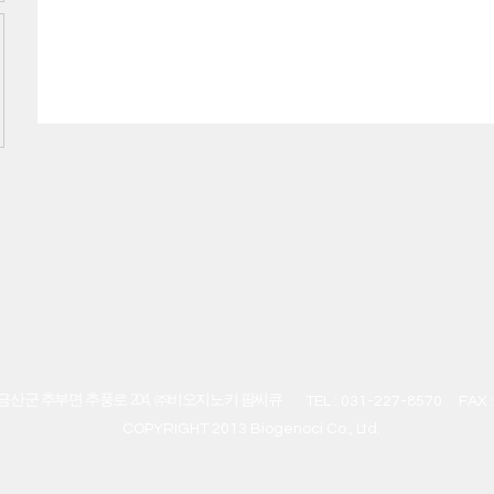
금산군 추부면 추풍로 204, ㈜비오지노키 팜씨큐
TEL : 031-227-8570
FAX 
COPYRIGHT 2013 Biogenoci Co., Ltd.